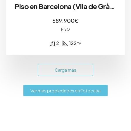
Piso en Barcelona (Vila de Gràcia)
689.900€
PISO
2
122
m²
Carga más
Ver más propiedades en Fotocasa